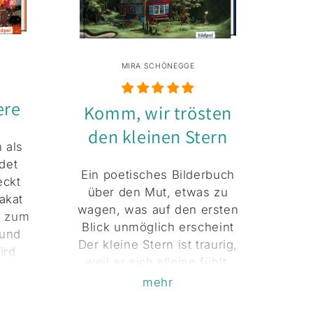
MIRA SCHÖNEGGE
ere
Komm, wir trösten
den kleinen Stern
 als
det
Ein poetisches Bilderbuch
eckt
über den Mut, etwas zu
akat
wagen, was auf den ersten
g zum
Blick unmöglich erscheint
 und
Der kleine Stern ist traurig,
ird
weil er sich alleine fühlt.
cht
Am meisten wünscht er
mehr
ein
sich eine Umarmung, die
en