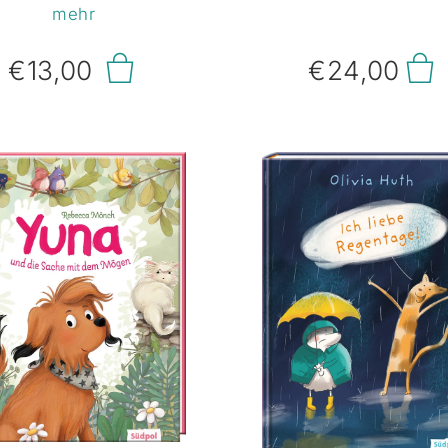
rasse faulenzen, aber
Tierreich. Mit Feuere
mehr
ist plötzlich ihr Kissen
werden tierische
schwunden. Kaum holt
Verkleidungen gebas
€13,00
€24,00
sich ein neues, ist die
und mit Fell und Fe
ühstücksrosine weg.
geschmückt. Die Wir
nig später sogar der
ist verblüffend!Jedes
ze Schaukelstuhl! Und
gibt in lustigen Rei
cht nur das, ständig
Tipps zu seiner wah
t einer ihrer Freunde
Identität und zu der
bei und braucht Hilfe:
Artgenossen, als de
im Aufräumen, beim
sich verkleidet hat. Er
umen pflücken, beim
du, wer sich als wel
eeren ernten! Was ist
Tier verkleidet hat?
da nur los in Frau
wem gebührt der Poka
nenstichs Garten? Wer
das beste Kostüm?
ist eigentlich diese
entscheidest!Beeindr
pfelmaus? Zipfelmaus
Illustrationen und
t in Frau Bienenstichs
schwungvolle Reime –