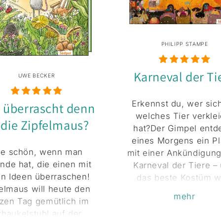
PHILIPP STAMPE
Karneval der Ti
UWE BECKER
Erkennst du, wer sich
 überrascht denn
welches Tier verklei
 die Zipfelmaus?
hat?Der Gimpel entd
eines Morgens ein Pl
e schön, wenn man
mit einer Ankündigun
nde hat, die einen mit
Karneval der Tiere –
len Ideen überraschen!
das beste Kostüm w
elmaus will heute den
prämiert! Die Nachri
mehr
zen Tag gemütlich im
verbreitet sich wie 
haukelstuhl auf der
Lauffeuer im ganz