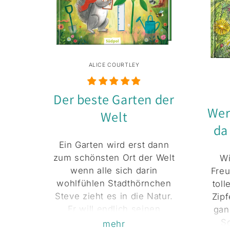
ALICE COURTLEY
Der beste Garten der
Wer
Welt
da
Ein Garten wird erst dann
zum schönsten Ort der Welt
Wi
wenn alle sich darin
Freu
wohlfühlen Stadthörnchen
tol
Steve zieht es in die Natur.
Zipf
Er will endlich seinen
gan
Traum verwirklichen: den
Sc
mehr