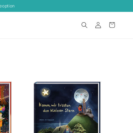
eoption
Einloggen
Warenkorb