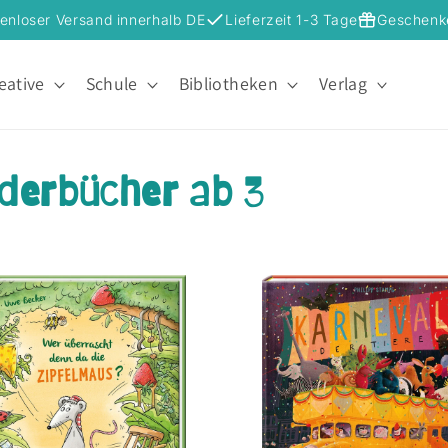
enloser Versand innerhalb DE
Lieferzeit 1-3 Tage
Geschenk
eative
Schule
Bibliotheken
Verlag
derbücher ab 3