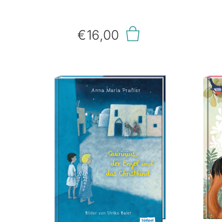
besten Garten der Welt zu
Ter
erschaffen – ordentlich,
dann 
perfekt und ganz nach
ver
€16,00
seinen Vorstellungen. Doch
sie 
seine neuen Nachbarn, die
Fr
Waldbewohner, haben ganz
We
eigene Vorstellungen
gan
davon, wie der weltbeste
ni
Garten sein sollte. Während
komm
Steve versucht, jedes Blatt
vor
an den richtigen Platz zu
be
rücken, gräbt der Maulwurf
Bl
Tunnel, das Kaninchen
Erdb
knabbert an Blumen, der
Biber baut Dämme und der
Bie
Waschbär schläft mitten im
Beet. Zuerst ist Steve
Zi
entsetzt, doch dann
wohn