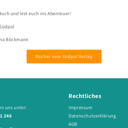
Buch und lest euch ins Abenteuer!
 Südpol
nna Böckmann
Bücher vom Südpol Verlag
Rechtliches
en uns unter:
Impressum
1 246
Datenschutzerklärung
AGB