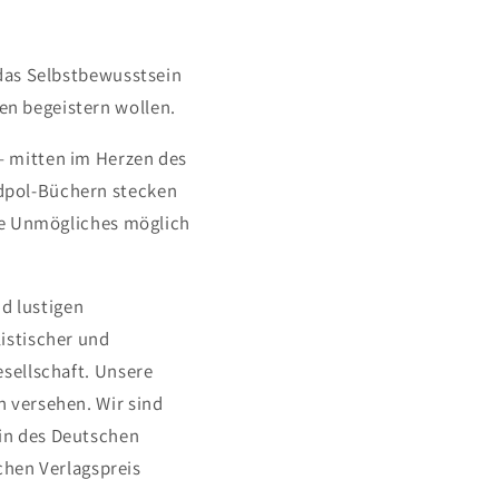
 das Selbstbewusstsein
en begeistern wollen.
– mitten im Herzen des
üdpol-Büchern stecken
die Unmögliches möglich
d lustigen
listischer und
esellschaft. Unsere
n versehen. Wir sind
ein des Deutschen
hen Verlagspreis