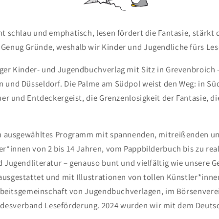
ht schlau und emphatisch, lesen fördert die Fantasie, stärkt
 Genug Gründe, weshalb wir Kinder und Jugendliche fürs Les
ger Kinder- und Jugendbuchverlag mit Sitz in Grevenbroich 
n und Düsseldorf. Die Palme am Südpol weist den Weg: in S
euer und Entdeckergeist, die Grenzenlosigkeit der Fantasie, 
ein ausgewähltes Programm mit spannenden, mitreißenden un
er*innen von 2 bis 14 Jahren, vom Pappbilderbuch bis zu rea
d Jugendliteratur – genauso bunt und vielfältig wie unsere G
usgestattet und mit Illustrationen von tollen Künstler*inne
r Arbeitsgemeinschaft von Jugendbuchverlagen, im Börsenver
desverband Leseförderung. 2024 wurden wir mit dem Deutsc