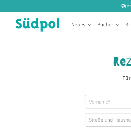
Direkt
K
zum
Inhalt
Neues
Bücher
Kr
Rez
Für
Suedpol Verlag