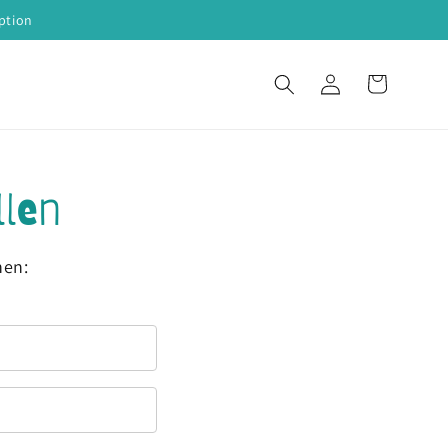
ption
Einloggen
Warenkorb
llen
nen: