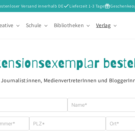
ostenloser Versand innerhalb DE
Lieferzeit 1-3 Tage
Geschenkeo
eative
Schule
Bibliotheken
Verlag
ensionsexemplar beste
 Journalist:innen, MedienvertreterInnen und BloggerIn