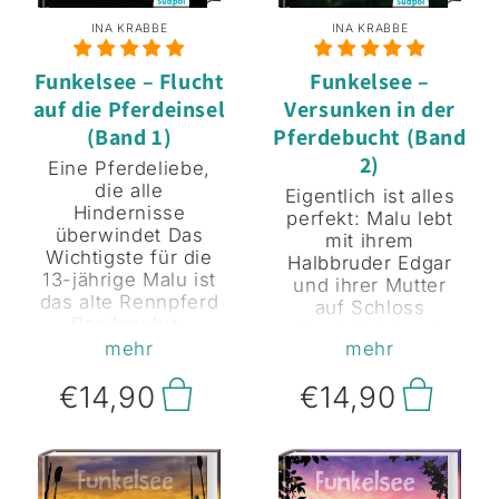
INA KRABBE
INA KRABBE
Funkelsee – Flucht
Funkelsee –
auf die Pferdeinsel
Versunken in der
(Band 1)
Pferdebucht (Band
2)
Eine Pferdeliebe,
die alle
Eigentlich ist alles
Hindernisse
perfekt: Malu lebt
überwindet Das
mit ihrem
Wichtigste für die
Halbbruder Edgar
13-jährige Malu ist
und ihrer Mutter
das alte Rennpferd
auf Schloss
Papilopulus,
Funkelfeld und
einsames
mehr
mehr
genießt die Zeit
Überbleibsel des
mit Papilopulus.
€14,90
€14,90
maroden Gestüts
Doch dann bricht
Funkelfeld. Doch
ihr geliebtes Pferd
als die Besitzerin
zusammen –
Sybill von
Giftpflanzen im
Funkelfeld stirbt,
Futtertrog! Als