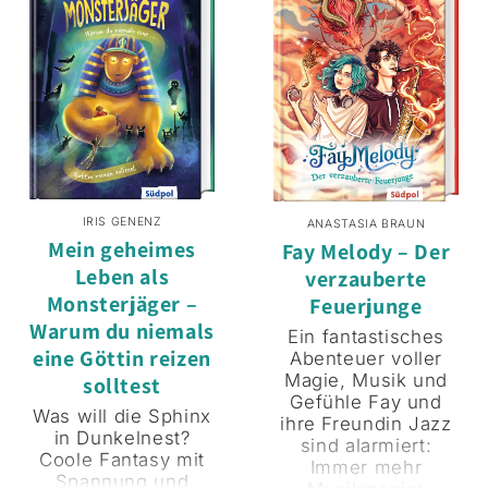
den Habicht und
sicher gerade recht!
bringen ihn in eine
Da bleibt nur eins:
nahe gelegene
Mäc Mief muss mit,
Greifvogelstation.
um seinen Finn zu
Dort erfahren sie,
beschützen. Und
dass in der Gegend
dafür nimmt er es
vermehrt Fallen und
mit allem und
sogar Giftköder
jedem auf – sogar
gegen Greifvögel
mit der echten
eingesetzt wurden,
Nessie!
obwohl die Tiere
IRIS GENENZ
ANASTASIA BRAUN
Mein geheimes
unter Naturschutz
Fay Melody – Der
stehen. Wer steckt
Leben als
verzauberte
hinter den
Monsterjäger –
Feuerjunge
gemeinen
Warum du niemals
Anschlägen? Bei
Ein fantastisches
eine Göttin reizen
ihren Ermittlungen
Abenteuer voller
geraten die Grünen
Magie, Musik und
solltest
Piraten jedoch
Gefühle Fay und
Was will die Sphinx
selbst ins Visier der
ihre Freundin Jazz
in Dunkelnest?
Fallensteller …
sind alarmiert:
Coole Fantasy mit
Immer mehr
Spannung und