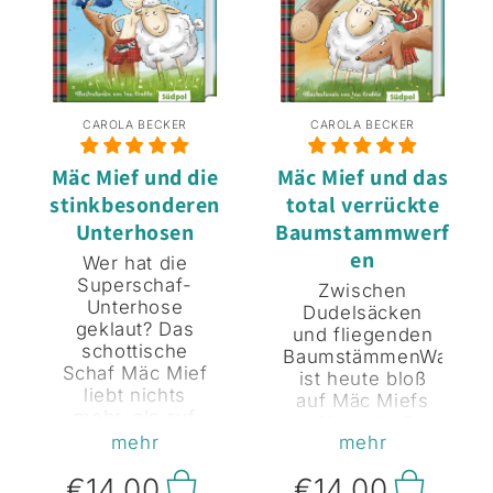
CAROLA BECKER
CAROLA BECKER
Mäc Mief und die
Mäc Mief und das
stinkbesonderen
total verrückte
Unterhosen
Baumstammwerf
en
Wer hat die
Superschaf-
Zwischen
Unterhose
Dudelsäcken
geklaut? Das
und fliegenden
schottische
BaumstämmenWas
Schaf Mäc Mief
ist heute bloß
liebt nichts
auf Mäc Miefs
mehr, als auf
Wiese los?
seiner Weide zu
mehr
mehr
Ständig fliegt
stehen und in
dem Schaf
€14,00
€14,00
Ruhe saftiges
etwas um die