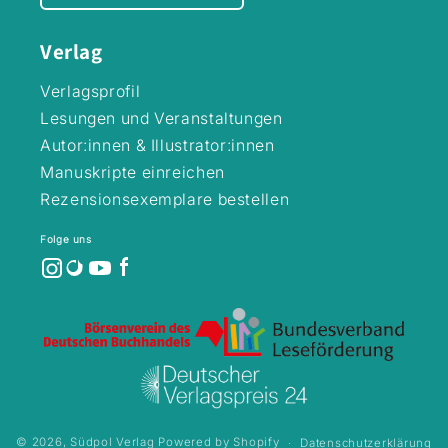
Geeignet zum
Vorlesen ab 5
Verlag
Jahre und
ersten
Verlagsprofil
Selberlesen ab 7
Jahre+
Lesungen und Veranstaltungen
Hochwertiges
Autor:innen & Illustrator:innen
Hardcover+ Mit
Mäc Mief
Manuskripte einreichen
Lesepunkte bei
Rezensionsexemplare bestellen
Antolin sammeln
Folge uns
© 2026,
Südpol Verlag
Powered by Shopify
Datenschutzerklärung