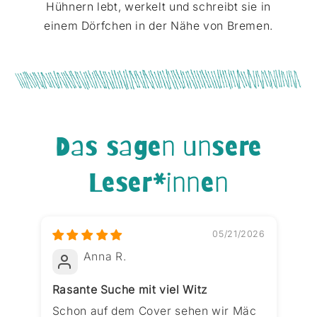
Hühnern lebt, werkelt und schreibt sie in
einem Dörfchen in der Nähe von Bremen.
Das sagen unsere
Leser*innen
05/21/2026
Anna R.
Rasante Suche mit viel Witz
Ei
un
Schon auf dem Cover sehen wir Mäc
„M