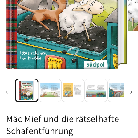
Medi
Medien 1 in Modal öffnen
Mäc Mief und die rätselhafte
Schafentführung