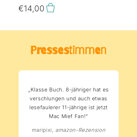
angeln! Dabei
im Lieferwagen
Hütehund
€14,00
weiß doch jedes
mit, landen auf
Bonnie mit von
Kind, dass im
der echten Harry
der Partie. Die
See ein
Potter-Dampflok
beiden fackeln
Ungeheuer lebt!
und schließlich
nicht lange und
Und dem kommt
auf einem
eine
Finn als leckerer
Schafsmarkt.
abenteuerliche
Happen für
Malvina soll
Pressestimmen
Verfolgungsjagd
zwischendurch
verkauft werden!
beginnt ...
sicher gerade
Wird es Mäc
Carola Becker
recht! Da bleibt
Mief und Bonnie
hat mit Mäc Mief
nur eins: Mäc
noch rechtzeitig
ein turbulentes
Mief muss mit,
gelingen, das
Abenteuer
um seinen Finn
Gatter zu
geschaffen, das
zu beschützen.
öffnen?
„Klasse Buch. 8-jähriger hat es
Spaß und
Und dafür nimmt
Spannung
verschlungen und auch etwas
er es mit allem
garantiert. Die
und jedem auf –
lesefaulerer 11-jährige ist jetzt
charmante
sogar mit der
Geschichte ist
Mac Mief Fan!“
echten Nessie!
mit einer Portion
schottischem
maripixi,
amazon-Rezension
Flair gewürzt