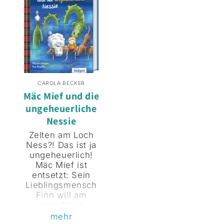
Baumstämme
wiedersehen
werden über
will, ist sie
seine schöne
plötzlich
und
verschwunden!
normalerweise
Für Mäc Mief
ausgesprochen
steht fest:
ruhige Weide
Malvina wurde
geschleudert!
entführt! Und
Familie Olifant
CAROLA BECKER
natürlich muss
trainiert für die
Mäc Mief und die
Mäc Mief
Highland Games,
ungeheuerliche
Malvina retten!
das traditionelle
Gemeinsam mit
Nessie
schottische
seiner besten
Volksfest. Doch
Zelten am Loch
Freundin,
nicht nur
Ness?! Das ist ja
Hütehund
Dudelsackspieler
ungeheuerlich!
Bonnie, macht er
treiben sich dort
Mäc Mief ist
sich auf eine
herum: Ein Dieb
entsetzt: Sein
turbulente
stiehlt die
Lieblingsmensch
Suche quer
Geldbörsen der
Finn will am
durch
Familie Olifant!
Loch Ness
Schottland. Sie
Zum Glück sind
zelten und
mehr
fahren heimlich
Mäc Mief und