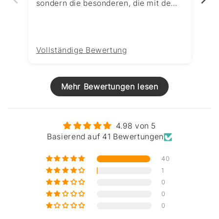
sondern die besonderen, die mit dem
ih
Superschaf drauf. Schaf Mäc Mief
da
nimmt zusammen mit Hündin Bonnie
ge
die Fährte auf und begibt sich auf die
Un
Suche nach dem Dieb.Bewertung: Die
se
Vollständige Bewertung
Vo
Erzählweise von Mäc Mief ist einfach
im
herrlich. Kindgerecht und amüsant.
er
Vor allem, dass die englischen
Mä
Mehr Bewertungen lesen
Begriffe so geschrieben sind wie sie
Un
ausgesprochen werden, finde ich für
un
Kinder leichter verständlich und
er
zugleich unterhaltsam. Die
Wi
4.98 von 5
Illustrationen sind farbenfroh und
Hü
Basierend auf 41 Bewertungen
liebevoll ausgearbeitet.Erzählt wird
Fr
die Geschichte aus Sicht von Mäc
wo
40
Mief und das sorgt für jede Menge
Sc
1
Humor. Gleichzeitig greift das Buch
Bo
0
wichtige Themen wie Freundschaft
nu
0
und Zusammenhalt auf, während die
un
0
Spannung bei der Suche nach dem
of
Unterhosendieb nicht zu kurz
Rä