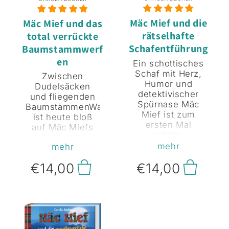
Mäc Mief und die
Mäc Mief und das
rätselhafte
total verrückte
Schafentführung
Baumstammwerf
en
Ein schottisches
Schaf mit Herz,
Zwischen
Humor und
Dudelsäcken
detektivischer
und fliegenden
Spürnase Mäc
BaumstämmenWas
Mief ist zum
ist heute bloß
ersten Mal
auf Mäc Miefs
verliebt –
Wiese los?
ausgerechnet in
mehr
mehr
Ständig fliegt
die Cousine der
dem Schaf
rotzfrechen
€14,00
€14,00
etwas um die
Nachbarschafe
Ohren:
der Eddingbörg-
Heusäcke,
Farm. Doch als
geblümte
er das hübsche
Gummistiefel –
Schafmädchen
sogar ganze
Malvina