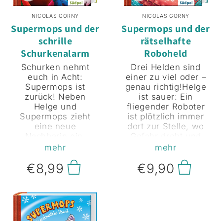
NICOLAS GORNY
NICOLAS GORNY
Supermops und der
Supermops und der
schrille
rätselhafte
Schurkenalarm
Roboheld
Schurken nehmt
Drei Helden sind
euch in Acht:
einer zu viel oder –
Supermops ist
genau richtig!Helge
zurück! Neben
ist sauer: Ein
Helge und
fliegender Roboter
Supermops zieht
ist plötzlich immer
eine neue
dort zur Stelle, wo
Nachbarin ein.
Gefahr droht und
Beiden ist sofort
stiehlt Supermops
mehr
mehr
klar: Madame
und ihm die Schau.
Magenta und ihre
€8,99
€9,90
Drei Helden in einer
Katze Marylin
Stadt sind eindeutig
Mascara sind
zu viel! Sie
Superschurken! Als
brauchen ganz
Helges Papa völlig
dringend ein neues,
ahnungslos in
bombastisches