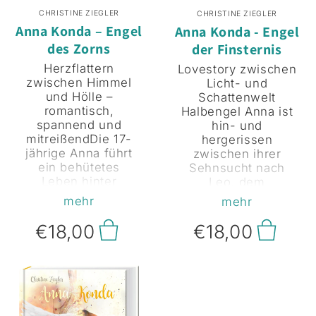
CHRISTINE ZIEGLER
CHRISTINE ZIEGLER
Anna Konda – Engel
Anna Konda - Engel
des Zorns
der Finsternis
Herzflattern
Lovestory zwischen
zwischen Himmel
Licht- und
und Hölle –
Schattenwelt
romantisch,
Halbengel Anna ist
spannend und
hin- und
mitreißendDie 17-
hergerissen
jährige Anna führt
zwischen ihrer
ein behütetes
Sehnsucht nach
Leben hinter
Leo, dem
Klostermauern,
attraktiven Gehilfen
mehr
mehr
einziges Highlight
Luzifers, und dem
ist das tägliche
lebenslustigen
€18,00
€18,00
Kampfkunst-
Surfer Elias. Als
Training mit Meister
beide nach
Li. Als plötzlich wie
Monaten zeitgleich
aus dem Nichts Leo
zurückkommen,
auftaucht – dunkel,
häufen sich
geheimnisvoll,
seltsame