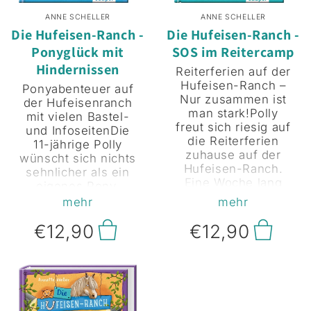
ANNE SCHELLER
ANNE SCHELLER
Die Hufeisen-Ranch -
Die Hufeisen-Ranch -
Ponyglück mit
SOS im Reitercamp
Hindernissen
Reiterferien auf der
Hufeisen-Ranch –
Ponyabenteuer auf
Nur zusammen ist
der Hufeisenranch
man stark!Polly
mit vielen Bastel-
freut sich riesig auf
und InfoseitenDie
die Reiterferien
11-jährige Polly
zuhause auf der
wünscht sich nichts
Hufeisen-Ranch.
sehnlicher als ein
Eine Woche lang
eigenes Pony.
dreht sich alles nur
Endlich wird ihr
mehr
mehr
um Ponys – von
Traum wahr, als sie
morgens bis
die rauchschwarze
€12,90
€12,90
abends! In Emma
Ponystute Smoky
findet Polly auch
bekommt. Doch
gleich eine neue
Smoky kennt weder
Freundin. Aber
Sattel noch Trense,
warum gibt es
sie wurde nach
plötzlich so viele
dem Prinzip des