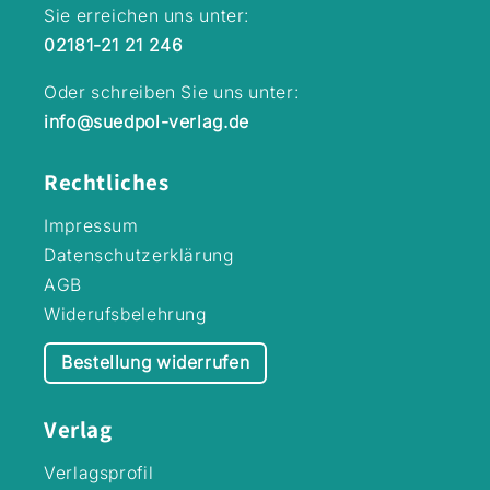
bewerben. Und
sind bei Antolin
Sie erreichen uns unter:
statt einer neuen
gelistet.
02181-21 21 246
Freundin hat Polly
plötzlich eine
Konkurrentin auf
Oder schreiben Sie uns unter:
dem Ponyhof … Mit
info@suedpol-verlag.de
tollen Sachinfos
und Basteltipps
nach jedem Kapitel:
Rechtliches
vom Knotenhalfter
bis hin zum
Impressum
PferdetraumfängerDie
Datenschutzerklärung
Hufeisenranch ist
AGB
die Kinderbuchreihe
für Mädchen ab 8
Widerufsbelehrung
Jahre, die sich für
den natürlichen
Bestellung widerrufen
Umgang mit
Pferden und Ponys,
das Natural
Verlag
Horsemanship,
begeistern. Hier
Verlagsprofil
dreht sich alles um