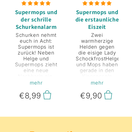
Supermops und
Supermops und
der schrille
die erstaunliche
Schurkenalarm
Eiszeit
Schurken nehmt
Zwei
euch in Acht:
warmherzige
Supermops ist
Helden gegen
zurück! Neben
die eisige Lady
Helge und
SchockfrostHelge
Supermops zieht
und Mops haben
eine neue
gerade in den
Nachbarin ein.
Kinosesseln
Beiden ist sofort
Platz
mehr
mehr
klar: Madame
genommen, um
€8,99
€9,90
Magenta und
die Premiere
ihre Katze
des neuen
Marylin Mascara
Captain
sind
Supertyp-Films
Superschurken!
zu genießen, da
Als Helges Papa
schrillt Helges
völlig
Heldenuhr