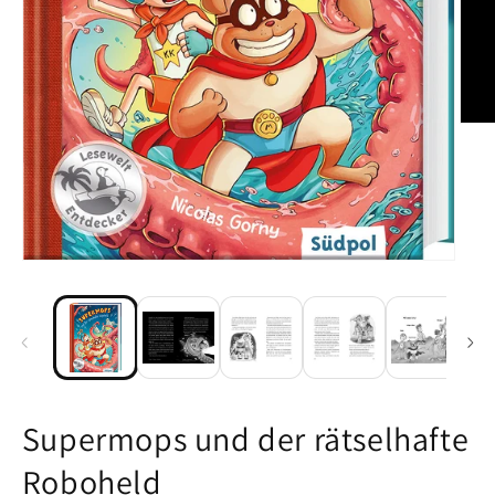
Medi
Medien 1 in Modal öffnen
Supermops und der rätselhafte
Roboheld