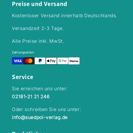
Preise und Versand
Zweitleser und
alle
zum Vorlesen
Superhelden-
Kostenloser Versand innerhalb Deutschlands.
für Kinder ab 5
Fans. Aus der
Jahre.- Mit
Reihe Südpol
coolen
Lesewelt-
Versandzeit 2-3 Tage.
Illustrationen im
Entdecker,
Comic-Stil-
Bücher für
Alle Preise inkl. MwSt.
Perfekt für
geübte Erstleser
Lesestarter:
ab 7 Jahre,
Zahlungsarten
kurze Kapitel +
Zweitleser und
große Schrift +
zum Vorlesen
viele
für Kinder ab 5
Service
Illustrationen-
Jahre.- Mit
Mit allen Bänden
coolen
Lesepunkte bei
Illustrationen im
Sie erreichen uns unter:
Antolin sammeln
Comic-Stil-
02181-21 21 246
Perfekt für
Lesestarter:
Oder schreiben Sie uns unter:
kurze Kapitel +
große Schrift +
info@suedpol-verlag.de
viele
Illustrationen-