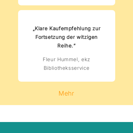
und sein Hund
Schurkin
Supermops
aufhalten?Ein
kämpfen
Band aus der
gemeinsam
Reihe
gegen
„Supermops“ –
„Klare Kaufempfehlung zur
Superschurken –
coole Erstlese-
actionreich und
Bücher für
Fortsetzung der witzigen
witzig erzähltes
Jungs und
Reihe.“
Kinderbuch mit
MädchenHelge
coolen Comic-
und sein Hund
Fleur Hummel, ekz
Illustrationen auf
Supermops
jeder Seite.
kämpfen
Bibliotheksservice
Rasanter
gemeinsam
Lesespaß für
gegen
alle
Superschurken –
Superhelden-
actionreich und
Mehr
Fans. Aus der
witzig erzähltes
Reihe Südpol
Kinderbuch mit
Lesewelt-
coolen Comic-
Entdecker,
Illustrationen auf
Bücher für
jeder Seite.
geübte Erstleser
Rasanter
ab 7 Jahre,
Lesespaß für