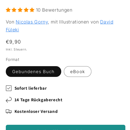
10 Bewertungen
Von
Nicolas Gorny
, mit Illustrationen von
David
Füleki
Normaler Preis
€9,90
Inkl. Steuern.
Format
Gebundenes Buch
eBook
Sofort lieferbar
14 Tage Rückgaberecht
Kostenloser Versand