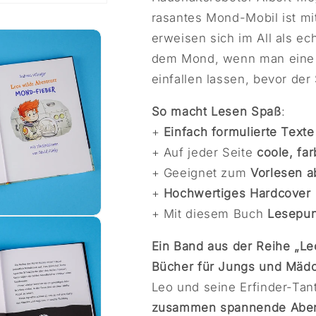
rasantes Mond-Mobil ist mi
erweisen sich im All als e
dem Mond, wenn man eine 
einfallen lassen, bevor der 
So macht Lesen Spaß
:
+
Einfach formulierte Texte
+ Auf jeder Seite
coole, far
+ Geeignet zum
Vorlesen a
+
Hochwertiges Hardcover
+ Mit diesem Buch
Lesepun
dal öffnen
Ein Band aus der Reihe „Le
Bücher für Jungs und Mäd
Leo und seine Erfinder-Tan
zusammen spannende Abe