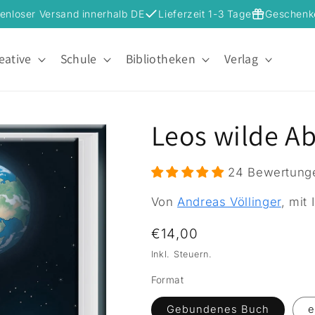
enloser Versand innerhalb DE
Lieferzeit 1-3 Tage
Geschenk
eative
Schule
Bibliotheken
Verlag
Leos wilde A
24 Bewertung
Von
Andreas Völlinger
, mit
Normaler Preis
€14,00
Inkl. Steuern.
Format
Gebundenes Buch