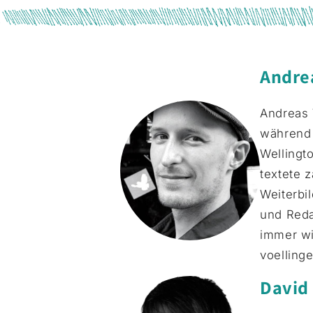
Andrea
Andreas 
während 
Wellingt
textete 
Weiterbil
und Reda
immer wi
voellinge
David 