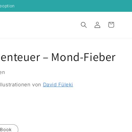
eoption
Einloggen
Warenkorb
benteuer – Mond-Fieber
en
 Illustrationen von
David Füleki
eBook