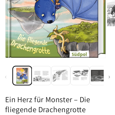
Medi
Medien 1 in Modal öffnen
Ein Herz für Monster – Die
fliegende Drachengrotte