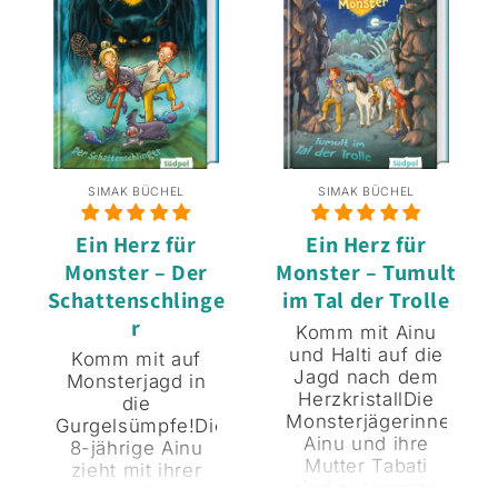
gi
ei
SIMAK BÜCHEL
SIMAK BÜCHEL
Ein Herz für
Ein Herz für
Monster – Der
Monster – Tumult
Schattenschlinge
im Tal der Trolle
r
Komm mit Ainu
und Halti auf die
Komm mit auf
Jagd nach dem
Monsterjagd in
HerzkristallDie
die
Monsterjägerinnen
Gurgelsümpfe!Die
Ainu und ihre
8-jährige Ainu
Mutter Tabati
zieht mit ihrer
sind zusammen
Mutter Tabati