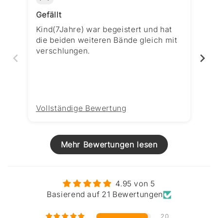
Gefällt
Ab
Kind(7Jahre) war begeistert und hat
Ic
die beiden weiteren Bände gleich mit
wa
verschlungen.
"I
He
de
Re
sp
an
Vollständige Bewertung
Vo
ei
si
fl
Mehr Bewertungen lesen
ei
Mo
In
la
4.95 von 5
do
Basierend auf 21 Bewertungen
er
ic
20