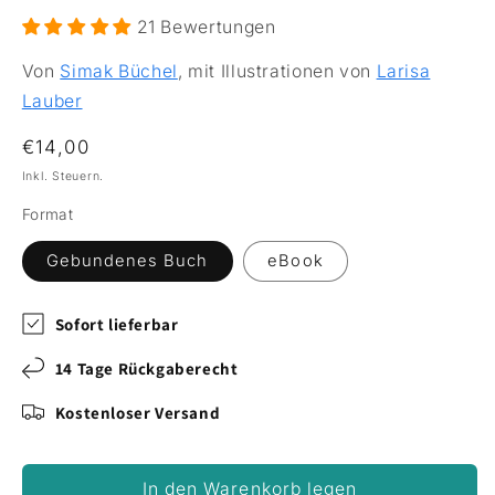
21 Bewertungen
Von
Simak Büchel
, mit Illustrationen von
Larisa
Lauber
Normaler Preis
€14,00
Inkl. Steuern.
Format
Gebundenes Buch
eBook
Sofort lieferbar
14 Tage Rückgaberecht
Kostenloser Versand
In den Warenkorb legen