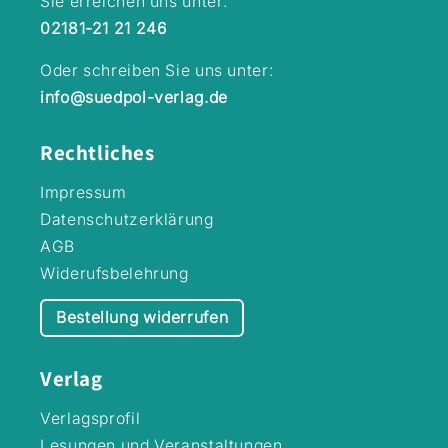
Sie erreichen uns unter:
los: Tabati &
02181-21 21 246
Tochter –
zwischen
Oder schreiben Sie uns unter:
Monsterjagd und
alltäglichen
info@suedpol-verlag.de
Reibereien- Mit
vielen
Rechtliches
ausdrucksstarken
sw-Illustrationen
von Larisa
Impressum
Lauber- Zu
Datenschutzerklärung
diesem Buch
AGB
gibt es ein Quiz
bei Antolin
Widerufsbelehrung
Bestellung widerrufen
Verlag
Verlagsprofil
Lesungen und Veranstaltungen